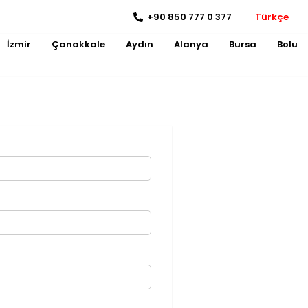
+90 850 777 0 377
Türkçe
İzmir
Çanakkale
Aydın
Alanya
Bursa
Bolu