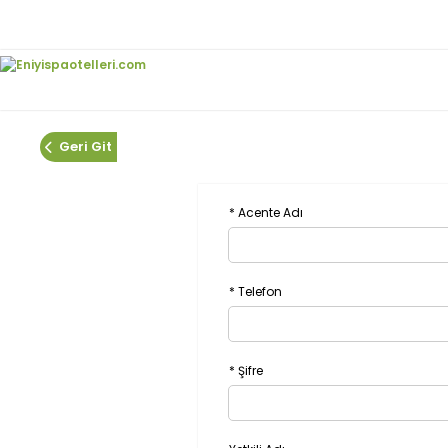
Geri Git
* Acente Adı
* Telefon
* Şifre