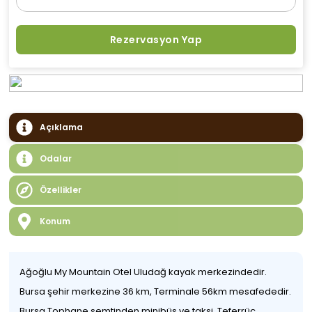
Rezervasyon Yap
Açıklama
Odalar
Özellikler
Konum
Ağoğlu My Mountain Otel Uludağ kayak merkezindedir.
Bursa şehir merkezine 36 km, Terminale 56km mesafededir.
Bursa Tophane semtinden minibüs ve taksi, Teferrüç