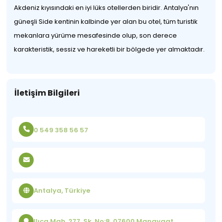
Akdeniz kıyısındaki en iyi lüks otellerden biridir. Antalya'nın
güneşli Side kentinin kalbinde yer alan bu otel, tüm turistik
mekanlara yürüme mesafesinde olup, son derece
karakteristik, sessiz ve hareketli bir bölgede yer almaktadır.
İletişim Bilgileri
0 549 358 56 57
Antalya, Türkiye
Ilıca Mah, 277. Sk. No:8, 07600 Manavgat